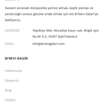
Sanatın evrensel dünyasında yerinizi almak, keşfe çıkmak ve
yaratıcılığın sonsuz gücüne ortak olmak için sizi Bi'Nevi Galeri'ye
bekliyoruz.
ADDRESS
Teşvikiye Mah. Muradiye bayırı sok. Birgül Apt.
No.45 D.2, 34357 Şişli/İstanbul
EMAIL
info@binevigaleri.com
BI’NEVI GALERİ
Hakkımızda
Ekspertiz
Blog
İletişim