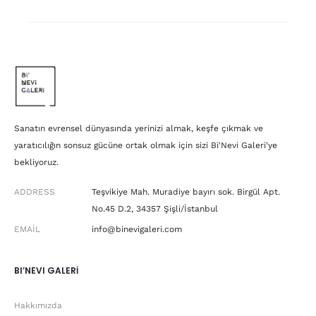
Sanatın evrensel dünyasında yerinizi almak, keşfe çıkmak ve
yaratıcılığın sonsuz gücüne ortak olmak için sizi Bi'Nevi Galeri'ye
bekliyoruz.
ADDRESS
Teşvikiye Mah. Muradiye bayırı sok. Birgül Apt.
No.45 D.2, 34357 Şişli/İstanbul
EMAIL
info@binevigaleri.com
BI’NEVI GALERİ
Hakkımızda