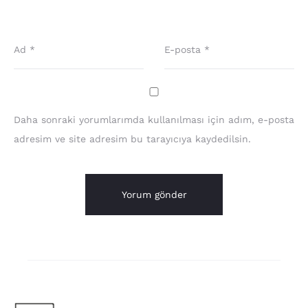
Ad
*
E-posta
*
Daha sonraki yorumlarımda kullanılması için adım, e-posta
adresim ve site adresim bu tarayıcıya kaydedilsin.