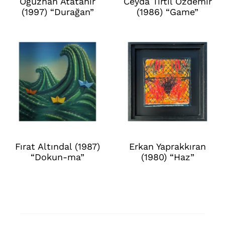
Oğuzhan Atatanır
Ceyda Tırtıl Özdemir
(1997) “Durağan”
(1986) “Game”
Fırat Altındal (1987)
Erkan Yaprakkıran
“Dokun-ma”
(1980) “Haz”