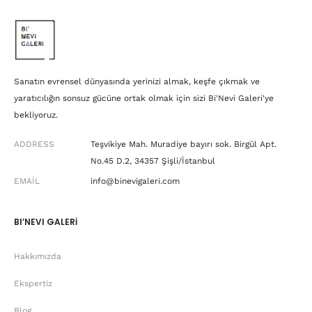
Sanatın evrensel dünyasında yerinizi almak, keşfe çıkmak ve
yaratıcılığın sonsuz gücüne ortak olmak için sizi Bi'Nevi Galeri'ye
bekliyoruz.
ADDRESS
Teşvikiye Mah. Muradiye bayırı sok. Birgül Apt.
No.45 D.2, 34357 Şişli/İstanbul
EMAIL
info@binevigaleri.com
BI’NEVI GALERİ
Hakkımızda
Ekspertiz
Blog