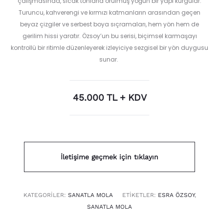
çalışmasında, sıcak tonlarla örülmüş yoğun bir yapı kurgular.
Turuncu, kahverengi ve kırmızı katmanların arasından geçen
beyaz çizgiler ve serbest boya sıçramaları, hem yön hem de
gerilim hissi yaratır. Özsoy’un bu serisi, biçimsel karmaşayı
kontrollü bir ritimle düzenleyerek izleyiciye sezgisel bir yön duygusu
sunar.
45.000 TL + KDV
İletişime geçmek için tıklayın
KATEGORILER:
SANATLA MOLA
ETIKETLER:
ESRA ÖZSOY
,
SANATLA MOLA