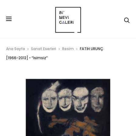
Ana Sayfa
Sanat Eserleri
Resim
FATİH URUNÇ
[1966-2012] • “İsimsiz”