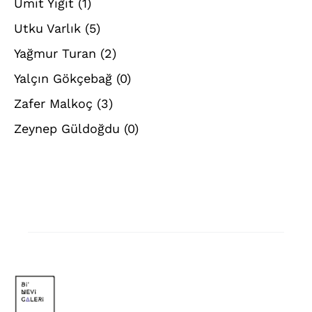
Ümit Yiğit
(1)
Utku Varlık
(5)
Yağmur Turan
(2)
Yalçın Gökçebağ
(0)
Zafer Malkoç
(3)
Zeynep Güldoğdu
(0)