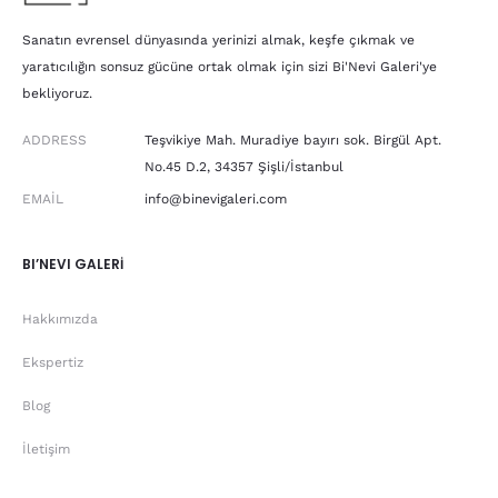
Sanatın evrensel dünyasında yerinizi almak, keşfe çıkmak ve
yaratıcılığın sonsuz gücüne ortak olmak için sizi Bi'Nevi Galeri'ye
bekliyoruz.
ADDRESS
Teşvikiye Mah. Muradiye bayırı sok. Birgül Apt.
No.45 D.2, 34357 Şişli/İstanbul
EMAIL
info@binevigaleri.com
BI’NEVI GALERİ
Hakkımızda
Ekspertiz
Blog
İletişim