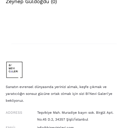
Zeynep Güldoğdu
(0)
Sanatın evrensel dünyasında yerinizi almak, keşfe çıkmak ve
yaratıcılığın sonsuz gücüne ortak olmak için sizi Bi'Nevi Galeri'ye
bekliyoruz.
ADDRESS
Teşvikiye Mah. Muradiye bayırı sok. Birgül Apt.
No.45 D.2, 34357 Şişli/İstanbul
EMAIL
info@binevigaleri.com