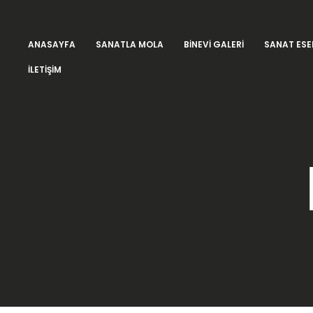
ANASAYFA
SANATLA MOLA
BINEVI GALERI
SANAT ESE
İLETIŞIM