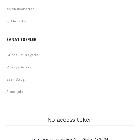
Koleksiyonerler
İç Mimarlar
SANAT ESERLERİ
Güncel Müzayede
Müzayede Arşivi
Eser Satışı
Sanatçılar
No access token
Tüm hakları saklıdır BiNevi Galeri © 2024