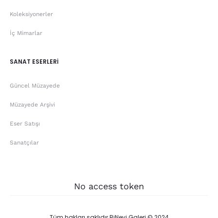
Koleksiyonerler
İç Mimarlar
SANAT ESERLERİ
Güncel Müzayede
Müzayede Arşivi
Eser Satışı
Sanatçılar
No access token
Tüm hakları saklıdır BiNevi Galeri © 2024